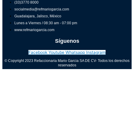
(33)3770 8000
socialmedia@refmariogarcia.com
Guadalajara, Jalisco, México
Lunes a Viernes / 08:30 am - 07:00 pm
www.refmariogarcia.com
Síguenos
Facebook
Youtube
Whatsapp
Instagram
© Copyright 2023 Refaccionaria Mario Garcia SA DE CV- Todos los derechos
reservados
Aviso de privacidad
0
Cerrar carrito
Tu carrito está vacío
0