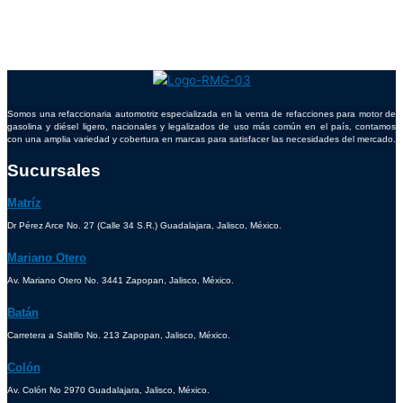
Somos una refaccionaria automotriz especializada en la venta de refacciones para motor de
gasolina y diésel ligero, nacionales y legalizados de uso más común en el país, contamos
con una amplia variedad y cobertura en marcas para satisfacer las necesidades del mercado.
Sucursales
Matríz
Dr Pérez Arce No. 27 (Calle 34 S.R.) Guadalajara, Jalisco, México.
Mariano Otero
Av. Mariano Otero No. 3441 Zapopan, Jalisco, México.
Batán
Carretera a Saltillo No. 213 Zapopan, Jalisco, México.
Colón
Av. Colón No 2970 Guadalajara, Jalisco, México.