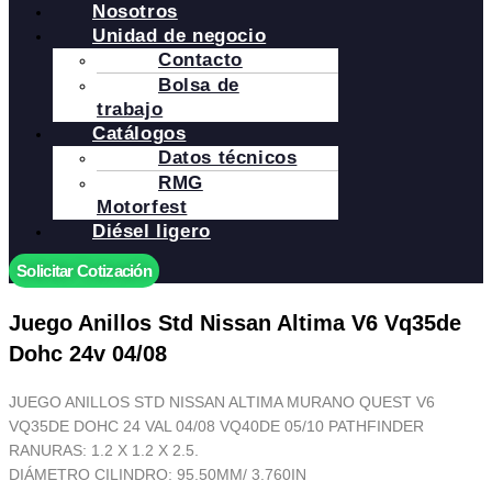
Nosotros
Unidad de negocio
Contacto
Bolsa de
trabajo
Catálogos
Datos técnicos
RMG
Motorfest
Diésel ligero
Solicitar Cotización
Juego Anillos Std Nissan Altima V6 Vq35de
Dohc 24v 04/08
JUEGO ANILLOS STD NISSAN ALTIMA MURANO QUEST V6
VQ35DE DOHC 24 VAL 04/08 VQ40DE 05/10 PATHFINDER
RANURAS: 1.2 X 1.2 X 2.5.
DIÁMETRO CILINDRO: 95.50MM/ 3.760IN