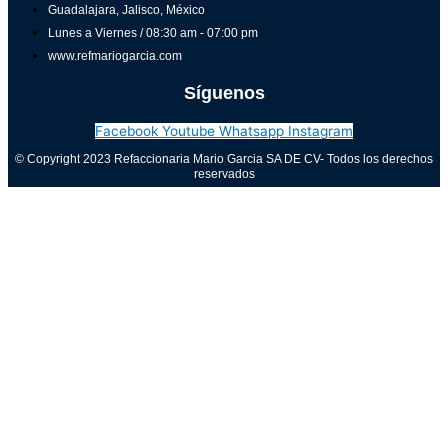
Guadalajara, Jalisco, México
Lunes a Viernes / 08:30 am - 07:00 pm
www.refmariogarcia.com
Síguenos
Facebook
Youtube
Whatsapp
Instagram
© Copyright 2023 Refaccionaria Mario Garcia SA DE CV- Todos los derechos
reservados
Aviso de privacidad
0
Cerrar carrito
Tu carrito está vacío
0
Visita nuestra tienda para ver lo que está disponible