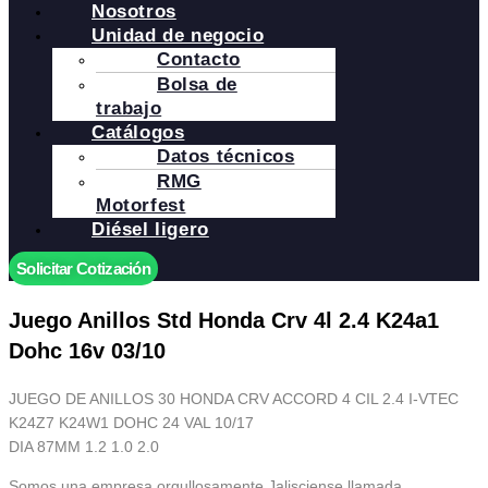
Nosotros
Unidad de negocio
Contacto
Bolsa de
trabajo
Catálogos
Datos técnicos
RMG
Motorfest
Diésel ligero
Solicitar Cotización
Juego Anillos Std Honda Crv 4l 2.4 K24a1
Dohc 16v 03/10
JUEGO DE ANILLOS 30 HONDA CRV ACCORD 4 CIL 2.4 I-VTEC
K24Z7 K24W1 DOHC 24 VAL 10/17
DIA 87MM 1.2 1.0 2.0
Somos una empresa orgullosamente Jalisciense llamada