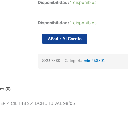
Disponibilidad:
1 disponibles
Juego
Disponibilidad:
1 disponibles
Anillos
Std
Añadir Al Carrito
Chrysler
Stratus
4l
SKU
7880
Categoría
mlm458801
2.4
Dohc
16v
92/97
es (0)
cantidad
 4 CIL 148 2.4 DOHC 16 VAL 98/05