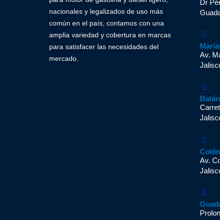
Dr Pér
nacionales y legalizados de uso más
Guadal
común en el país, contamos con una
amplia variedad y cobertura en marcas
Maria
para satisfacer las necesidades del
Av. M
mercado.
Jalisc
Batá
Carret
Jalisc
Coló
Av. C
Jalisc
Guad
Prolo