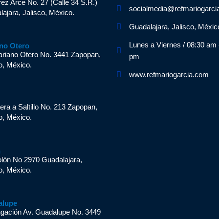
ez Arce No. 27 (Calle 34 S.R.)
socialmedia@refmariogarci
ajara, Jalisco, México.
Guadalajara, Jalisco, Méxic
Lunes a Viernes / 08:30 am 
no Otero
ariano Otero No. 3441 Zapopan,
pm
o, México.
www.refmariogarcia.com
n
era a Saltillo No. 213 Zapopan,
o, México.
n
olón No 2970 Guadalajara,
o, México.
alupe
ngación Av. Guadalupe No. 3449