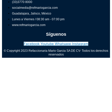
(33)3770 8000
socialmedia@refmariogarcia.com
Guadalajara, Jalisco, México
Lunes a Viernes / 08:30 am - 07:00 pm
www.refmariogarcia.com
Síguenos
Facebook
Youtube
Whatsapp
Instagram
© Copyright 2023 Refaccionaria Mario Garcia SA DE CV- Todos los derechos
reservados
Aviso de privacidad
0
Cerrar carrito
Tu carrito está vacío
0