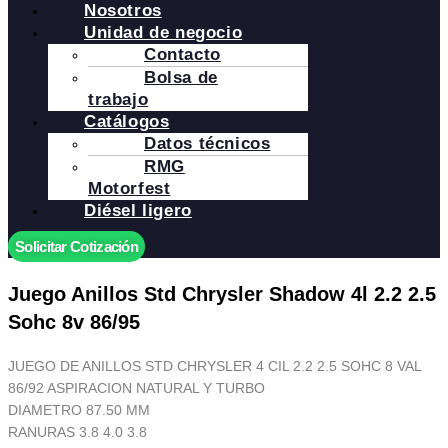
Nosotros
Unidad de negocio
Contacto
Bolsa de
trabajo
Catálogos
Datos técnicos
RMG
Motorfest
Diésel ligero
Solicitar Cotización
Juego Anillos Std Chrysler Shadow 4l 2.2 2.5
Sohc 8v 86/95
JUEGO DE ANILLOS STD CHRYSLER 4 CIL 2.2 2.5 SOHC 8 VAL
86/92 ASPIRACION NATURAL Y TURBO
DIAMETRO 87.50 MM
RANURAS 3.8 4.0 3.8