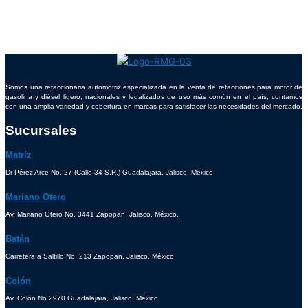
Somos una refaccionaria automotriz especializada en la venta de refacciones para motor de
gasolina y diésel ligero, nacionales y legalizados de uso más común en el país, contamos
con una amplia variedad y cobertura en marcas para satisfacer las necesidades del mercado.
Sucursales
Matríz
Dr Pérez Arce No. 27 (Calle 34 S.R.) Guadalajara, Jalisco, México.
Mariano Otero
Av. Mariano Otero No. 3441 Zapopan, Jalisco, México.
Batán
Carretera a Saltillo No. 213 Zapopan, Jalisco, México.
Colón
Av. Colón No 2970 Guadalajara, Jalisco, México.