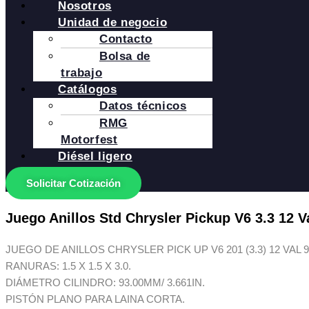
Nosotros
Unidad de negocio
Contacto
Bolsa de
trabajo
Catálogos
Datos técnicos
RMG
Motorfest
Diésel ligero
Solicitar Cotización
Juego Anillos Std Chrysler Pickup V6 3.3 12 V
JUEGO DE ANILLOS CHRYSLER PICK UP V6 201 (3.3) 12 VAL
RANURAS: 1.5 X 1.5 X 3.0.
DIÁMETRO CILINDRO: 93.00MM/ 3.661IN.
PISTÓN PLANO PARA LAINA CORTA.