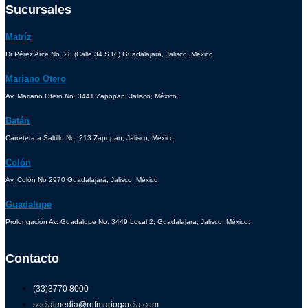
Sucursales
Matríz
Dr Pérez Arce No. 28 (Calle 34 S.R.) Guadalajara, Jalisco, México.
Mariano Otero
Av. Mariano Otero No. 3441 Zapopan, Jalisco, México.
Batán
Carretera a Saltillo No. 213 Zapopan, Jalisco, México.
Colón
Av. Colón No 2970 Guadalajara, Jalisco, México.
Guadalupe
Prolongación Av. Guadalupe No. 3449 Local 2, Guadalajara, Jalisco, México.
Contacto
(33)3770 8000
socialmedia@refmariogarcia.com