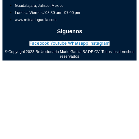
Guadalajara, Jalisco, México
Lunes a Viernes / 08:30 am - 07:00 pm
www.refmariogarcia.com
Síguenos
Facebook
Youtube
Whatsapp
Instagram
© Copyright 2023 Refaccionaria Mario Garcia SA DE CV- Todos los derechos
reservados
Aviso de privacidad
0
Cerrar carrito
Tu carrito está vacío
0
Visita nuestra tienda para ver lo que está disponible