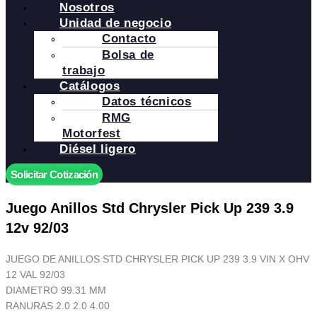
Nosotros
Unidad de negocio
Contacto
Bolsa de
trabajo
Catálogos
Datos técnicos
RMG
Motorfest
Diésel ligero
Solicitar Cotización
Juego Anillos Std Chrysler Pick Up 239 3.9
12v 92/03
JUEGO DE ANILLOS STD CHRYSLER PICK UP 239 3.9 VIN X OHV
12 VAL 92/03
DIAMETRO 99.31 MM
RANURAS 2.0 2.0 4.00