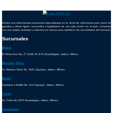
Somos una refaccionaria automotriz especializada en la venta de refacciones para motor de
gasolina y diésel ligero, nacionales y legalizados de uso más común en el país, contamos
con una amplia variedad y cobertura en marcas para satisfacer las necesidades del mercado.
Sucursales
Matríz
Dr Pérez Arce No. 27 (Calle 34 S.R.) Guadalajara, Jalisco, México.
Mariano Otero
Av. Mariano Otero No. 3441 Zapopan, Jalisco, México.
Batán
Carretera a Saltillo No. 213 Zapopan, Jalisco, México.
Colón
Av. Colón No 2970 Guadalajara, Jalisco, México.
Guadalupe