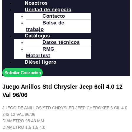
Nosotros
Unidad de negocio
Contacto
Bolsa de
trabajo
Catálogos
Datos técnicos
RMG
Motorfest
Diésel ligero
Solicitar Cotización
Juego Anillos Std Chrysler Jeep 6cil 4.0 12
Val 96/06
JUEGO DE ANILLOS STD CHRYSLER JEEP CHEROKEE 6 CIL 4.0
242 12 VAL 96/06
DIAMETRO 98.43 MM
DIAMETRO 1.5 1.5 4.0