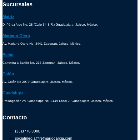
Sucursales
Matríz
Dr Pérez Arce No. 28 (Calle 34 S.R.) Guadalajara, Jalisco, México.
Mariano Otero
Av. Mariano Otero No. 3441 Zapopan, Jalisco, México.
Batán
Carretera a Saltillo No. 213 Zapopan, Jalisco, México.
Colón
Av. Colón No 2970 Guadalajara, Jalisco, México.
Guadalupe
Prolongación Av. Guadalupe No. 3449 Local 2, Guadalajara, Jalisco, México.
Contacto
(33)3770 8000
socialmedia@refmariogarcia.com