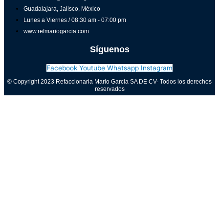
Guadalajara, Jalisco, México
Lunes a Viernes / 08:30 am - 07:00 pm
www.refmariogarcia.com
Síguenos
Facebook
Youtube
Whatsapp
Instagram
© Copyright 2023 Refaccionaria Mario Garcia SA DE CV- Todos los derechos
reservados
Aviso de privacidad
0
Cerrar carrito
Tu carrito está vacío
0
Visita nuestra tienda para ver lo que está disponible