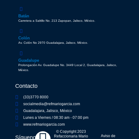
Batán
Carretera a Saltillo No. 213 Zapopan, Jalisco, México.
Colón
Av. Colón No 2970 Guadalajara, Jalisco, México.
Guadalupe
Prolongación Av. Guadalupe No. 3449 Local 2, Guadalajara, Jalisco,
México.
Contacto
(33)3770 8000
socialmedia@refmariogarcia.com
Guadalajara, Jalisco, México
Lunes a Viernes / 08:30 am - 07:00 pm
www.refmariogarcia.com
F
Y
W
I
© Copyright 2023
Aviso de
Refaccionaria Mario
Síguenos