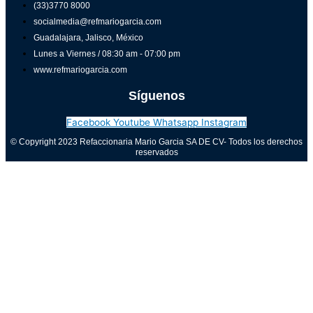
(33)3770 8000
socialmedia@refmariogarcia.com
Guadalajara, Jalisco, México
Lunes a Viernes / 08:30 am - 07:00 pm
www.refmariogarcia.com
Síguenos
Facebook
Youtube
Whatsapp
Instagram
© Copyright 2023 Refaccionaria Mario Garcia SA DE CV- Todos los derechos
reservados
Aviso de privacidad
0
Cerrar carrito
Tu carrito está vacío
0