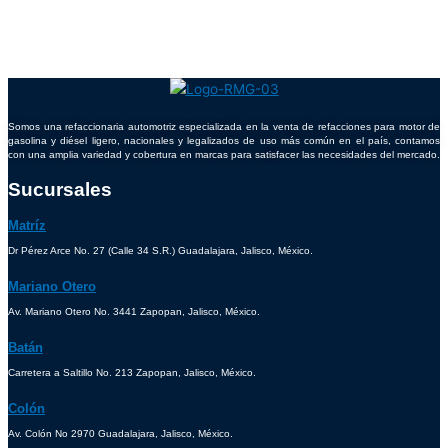
Somos una refaccionaria automotriz especializada en la venta de refacciones para motor de
gasolina y diésel ligero, nacionales y legalizados de uso más común en el país, contamos
con una amplia variedad y cobertura en marcas para satisfacer las necesidades del mercado.
Sucursales
Matríz
Dr Pérez Arce No. 27 (Calle 34 S.R.) Guadalajara, Jalisco, México.
Mariano Otero
Av. Mariano Otero No. 3441 Zapopan, Jalisco, México.
Batán
Carretera a Saltillo No. 213 Zapopan, Jalisco, México.
Colón
Av. Colón No 2970 Guadalajara, Jalisco, México.