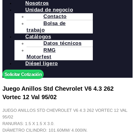
Nosotros
Unidad de negocio
Contacto
Bolsa de
trabajo
Catálogos
Datos técnicos
RMG
Motorfest
Diésel ligero
Solicitar Cotización
Juego Anillos Std Chevrolet V6 4.3 262
Vortec 12 Val 95/02
JUEGO ANILLOS STD CHEVROLET V6 4.3 262 VORTEC 12 VAL
95/02
RANURAS: 1.5 X 1.5 X 3.0.
DIÁMETRO CILINDRO: 101.60MM/ 4.000IN.