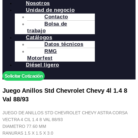
Nosotros
Unidad de negocio
Contacto
Bolsa de
trabajo
Catálogos
Datos técnicos
RMG
Motorfest
Diésel ligero
Solicitar Cotización
Juego Anillos Std Chevrolet Chevy 4l 1.4 8
Val 88/93
JUEGO DE ANILLOS STD CHEVROLET CHEVY ASTRA CORSA
VECTRA 4 CIL 1.4 8 VAL 88/93
DIAMETRO 77.60 MM
RANURAS 1.5 X 1.5 X 3.0