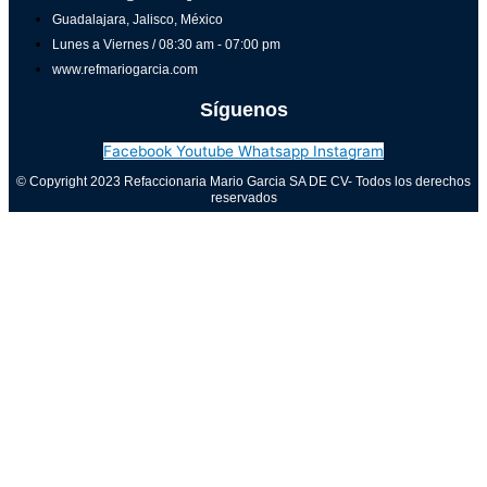
Guadalajara, Jalisco, México
Lunes a Viernes / 08:30 am - 07:00 pm
www.refmariogarcia.com
Síguenos
Facebook
Youtube
Whatsapp
Instagram
© Copyright 2023 Refaccionaria Mario Garcia SA DE CV- Todos los derechos
reservados
Aviso de privacidad
0
Cerrar carrito
Tu carrito está vacío
0
Visita nuestra tienda para ver lo que está disponible