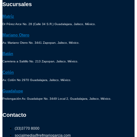
Sucursales
Matríz
Dr Pérez Arce No. 28 (Calle 34 S.R.) Guadalajara, Jalisco, México.
Mariano Otero
Av. Mariano Otero No. 3441 Zapopan, Jalisco, México.
Batán
Carretera a Saltillo No. 213 Zapopan, Jalisco, México.
Colón
Av. Colón No 2970 Guadalajara, Jalisco, México.
Guadalupe
Prolongación Av. Guadalupe No. 3449 Local 2, Guadalajara, Jalisco, México.
Contacto
(33)3770 8000
socialmedia@refmariogarcia.com