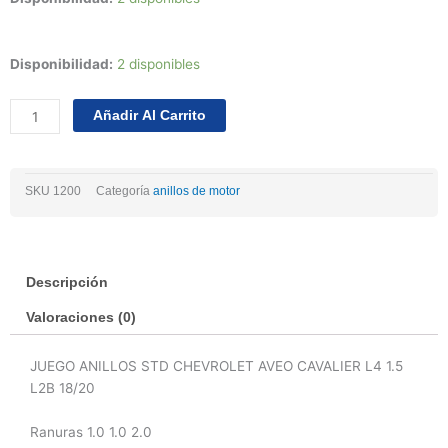
Juego
Disponibilidad:
2 disponibles
Anillos
Std
Añadir Al Carrito
Chevrolet
Aveo
Cavalier
SKU
1200
Categoría
anillos de motor
L4
1.5
L2b
18/20
Descripción
cantidad
Valoraciones (0)
JUEGO ANILLOS STD CHEVROLET AVEO CAVALIER L4 1.5
L2B 18/20
Ranuras 1.0 1.0 2.0