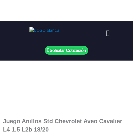
Ir
al
contenido
Menú
Solicitar Cotización
Juego Anillos Std Chevrolet Aveo Cavalier
L4 1.5 L2b 18/20