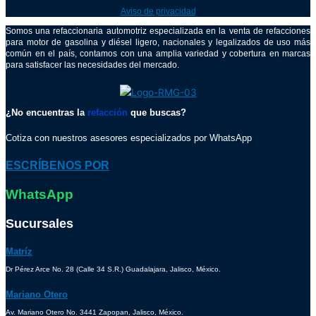
Aviso de privacidad
Somos una refaccionaria automotriz especializada en la venta de refacciones
para motor de gasolina y diésel ligero, nacionales y legalizados de uso más
común en el país, contamos con una amplia variedad y cobertura en marcas
para satisfacer las necesidades del mercado.
¿No encuentras la
refacción
que buscas?
Cotiza con nuestros asesores especializados por WhatsApp
ESCRÍBENOS POR
WhatsApp
Sucursales
Matríz
Dr Pérez Arce No. 28 (Calle 34 S.R.) Guadalajara, Jalisco, México.
Mariano Otero
Av. Mariano Otero No. 3441 Zapopan, Jalisco, México.