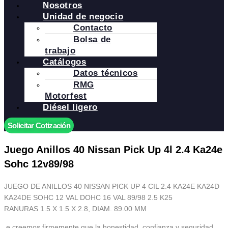
Nosotros
Unidad de negocio
Contacto
Bolsa de
trabajo
Catálogos
Datos técnicos
RMG
Motorfest
Diésel ligero
Solicitar Cotización
Juego Anillos 40 Nissan Pick Up 4l 2.4 Ka24e
Sohc 12v89/98
JUEGO DE ANILLOS 40 NISSAN PICK UP 4 CIL 2.4 KA24E KA24D
KA24DE SOHC 12 VAL DOHC 16 VAL 89/98 2.5 K25
RANURAS 1.5 X 1.5 X 2.8, DIAM. 89.00 MM
.e creemos firmemente que la honestidad, confianza y seguridad