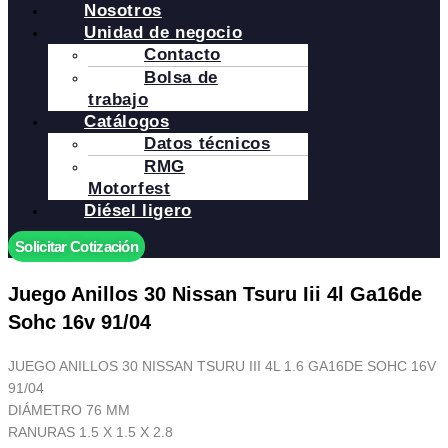
Nosotros
Unidad de negocio
Contacto
Bolsa de
trabajo
Catálogos
Datos técnicos
RMG
Motorfest
Diésel ligero
Solicitar Cotización
Juego Anillos 30 Nissan Tsuru Iii 4l Ga16de
Sohc 16v 91/04
JUEGO ANILLOS 30 NISSAN TSURU III 4L 1.6 GA16DE SOHC 16V
91/04
DIÁMETRO 76 MM
RANURAS 1.5 X 1.5 X 2.8