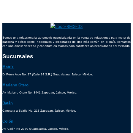
Somos una refaccionaria automotriz especializada en la venta de refacciones para motor de
gasolina y diésel ligero, nacionales y legalizados de uso más común en el país, contamos
con una amplia variedad y cobertura en marcas para satisfacer las necesidades del mercado.
Sucursales
Matríz
Dr Pérez Arce No. 27 (Calle 34 S.R.) Guadalajara, Jalisco, México.
Mariano Otero
Av. Mariano Otero No. 3441 Zapopan, Jalisco, México.
Batán
Carretera a Saltillo No. 213 Zapopan, Jalisco, México.
Colón
Av. Colón No 2970 Guadalajara, Jalisco, México.