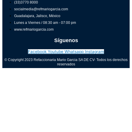
(33)3770 8000
socialmedia@refmariogarcia.com
Guadalajara, Jalisco, México
Lunes a Viernes / 08:30 am - 07:00 pm
www.refmariogarcia.com
Síguenos
Facebook
Youtube
Whatsapp
Instagram
© Copyright 2023 Refaccionaria Mario Garcia SA DE CV- Todos los derechos
reservados
Aviso de privacidad
0
Cerrar carrito
Tu carrito está vacío
0