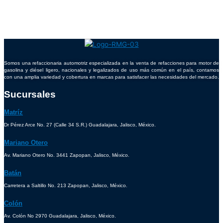
Somos una refaccionaria automotriz especializada en la venta de refacciones para motor de
gasolina y diésel ligero, nacionales y legalizados de uso más común en el país, contamos
con una amplia variedad y cobertura en marcas para satisfacer las necesidades del mercado.
Sucursales
Matríz
Dr Pérez Arce No. 27 (Calle 34 S.R.) Guadalajara, Jalisco, México.
Mariano Otero
Av. Mariano Otero No. 3441 Zapopan, Jalisco, México.
Batán
Carretera a Saltillo No. 213 Zapopan, Jalisco, México.
Colón
Av. Colón No 2970 Guadalajara, Jalisco, México.