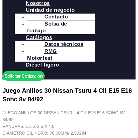
Nosotros
Unidad de negocio
Contacto
Bolsa de
trabajo
Catálogos
Datos técnicos
RMG
Motorfest
Diésel ligero
Solicitar Cotización
Juego Anillos 30 Nissan Tsuru 4 Cil E15 E16
Sohc 8v 84/92
JUEGO ANILLOS 30 NISSAN TSURU 4 CIL E15 E16 SOHC 8V
84/92
RANURAS: 1.5 X 1.5 X 4.0.
DIÁMETRO CILINDRO: 76.00MM/ 2.992IN