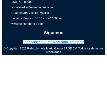
(33)3770 8000
socialmedia@refmariogarcia.com
Guadalajara, Jalisco, México
Lunes a Viernes / 08:30 am - 07:00 pm
www.refmariogarcia.com
Síguenos
Facebook
Youtube
Whatsapp
Instagram
© Copyright 2023 Refaccionaria Mario Garcia SA DE CV- Todos los derechos
reservados
Aviso de privacidad
0
Cerrar carrito
Tu carrito está vacío
0