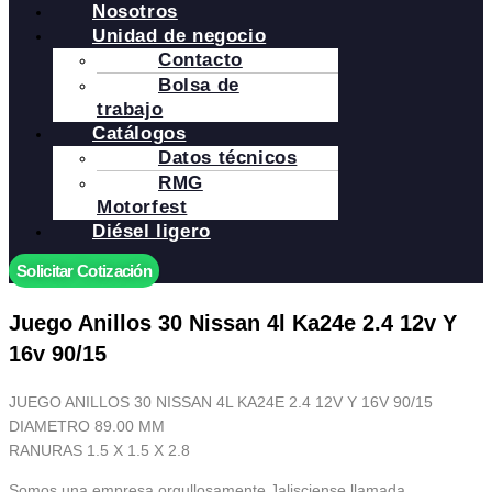
Nosotros
Unidad de negocio
Contacto
Bolsa de
trabajo
Catálogos
Datos técnicos
RMG
Motorfest
Diésel ligero
Solicitar Cotización
Juego Anillos 30 Nissan 4l Ka24e 2.4 12v Y
16v 90/15
JUEGO ANILLOS 30 NISSAN 4L KA24E 2.4 12V Y 16V 90/15
DIAMETRO 89.00 MM
RANURAS 1.5 X 1.5 X 2.8
Somos una empresa orgullosamente Jalisciense llamada