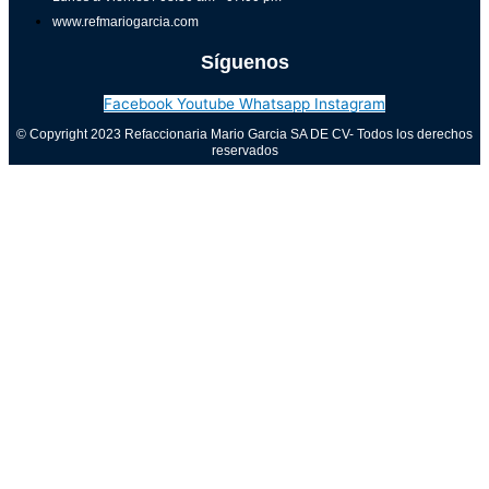
www.refmariogarcia.com
Síguenos
Facebook
Youtube
Whatsapp
Instagram
© Copyright 2023 Refaccionaria Mario Garcia SA DE CV- Todos los derechos
reservados
Aviso de privacidad
0
Cerrar carrito
Tu carrito está vacío
0
Visita nuestra tienda para ver lo que está disponible
Total del carrito:
Total
$
0.00
Tu carrito está vacío. Compra ahora →