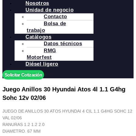
Nosotros
Unidad de negocio
Contacto
Bolsa de
trabajo
Catálogos
Datos técnicos
RMG
Motorfest
Diésel ligero
Solicitar Cotización
Juego Anillos 30 Hyundai Atos 4l 1.1 G4hg
Sohc 12v 02/06
JUEGO DE ANILLOS 30 ATOS HYUNDAI 4 CIL 1.1 G4HG SOHC 12
VAL 02/06
RANURAS 1.2 1.2 2.0
DIAMETRO. 67 MM