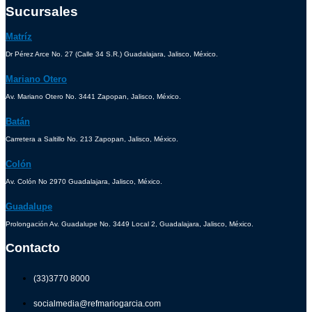
Sucursales
Matríz
Dr Pérez Arce No. 27 (Calle 34 S.R.) Guadalajara, Jalisco, México.
Mariano Otero
Av. Mariano Otero No. 3441 Zapopan, Jalisco, México.
Batán
Carretera a Saltillo No. 213 Zapopan, Jalisco, México.
Colón
Av. Colón No 2970 Guadalajara, Jalisco, México.
Guadalupe
Prolongación Av. Guadalupe No. 3449 Local 2, Guadalajara, Jalisco, México.
Contacto
(33)3770 8000
socialmedia@refmariogarcia.com