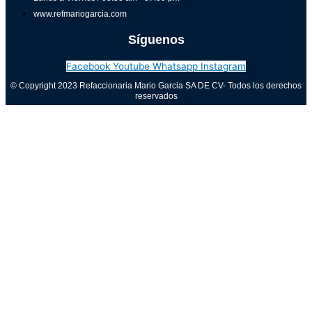
www.refmariogarcia.com
Síguenos
Facebook
Youtube
Whatsapp
Instagram
© Copyright 2023 Refaccionaria Mario Garcia SA DE CV- Todos los derechos
reservados
Aviso de privacidad
0
Cerrar carrito
Tu carrito está vacío
0
Visita nuestra tienda para ver lo que está disponible
Total del carrito:
Total
$
0.00
Tu carrito está vacío. Compra ahora →