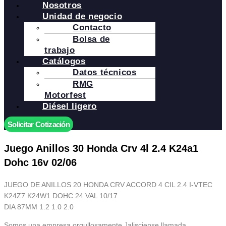
Nosotros
Unidad de negocio
Contacto
Bolsa de
trabajo
Catálogos
Datos técnicos
RMG
Motorfest
Diésel ligero
Solicitar Cotización
Juego Anillos 30 Honda Crv 4l 2.4 K24a1
Dohc 16v 02/06
JUEGO DE ANILLOS 20 HONDA CRV ACCORD 4 CIL 2.4 I-VTEC
K24Z7 K24W1 DOHC 24 VAL 10/17
DIA 87MM 1.2 1.0 2.0
Somos una empresa orgullosamente Jalisciense llamada