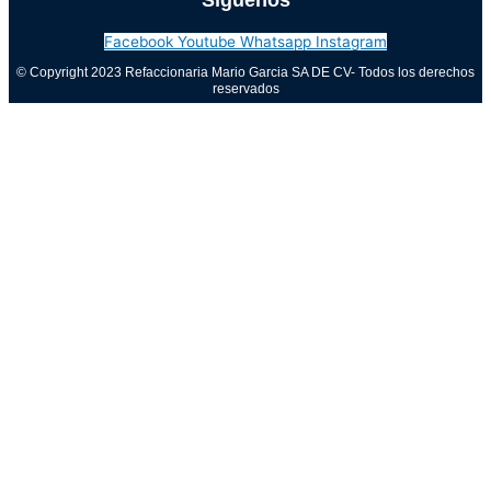
Síguenos
Facebook
Youtube
Whatsapp
Instagram
© Copyright 2023 Refaccionaria Mario Garcia SA DE CV- Todos los derechos
reservados
Aviso de privacidad
0
Cerrar carrito
Tu carrito está vacío
0
Visita nuestra tienda para ver lo que está disponible
Total del carrito:
Total
$
0.00
Tu carrito está vacío. Compra ahora →
Call Now Button