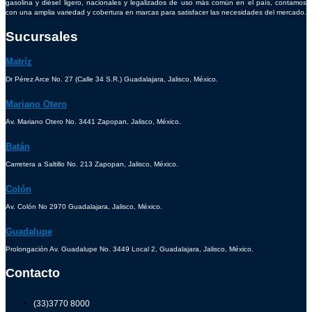
gasolina y diésel ligero, nacionales y legalizados de uso más común en el país, contamos
con una amplia variedad y cobertura en marcas para satisfacer las necesidades del mercado.
Sucursales
Matríz
Dr Pérez Arce No. 27 (Calle 34 S.R.) Guadalajara, Jalisco, México.
Mariano Otero
Av. Mariano Otero No. 3441 Zapopan, Jalisco, México.
Batán
Carretera a Saltillo No. 213 Zapopan, Jalisco, México.
Colón
Av. Colón No 2970 Guadalajara, Jalisco, México.
Guadalupe
Prolongación Av. Guadalupe No. 3449 Local 2, Guadalajara, Jalisco, México.
Contacto
(33)3770 8000