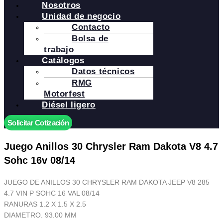
Nosotros
Unidad de negocio
Contacto
Bolsa de
trabajo
Catálogos
Datos técnicos
RMG
Motorfest
Diésel ligero
Solicitar Cotización
Juego Anillos 30 Chrysler Ram Dakota V8 4.7
Sohc 16v 08/14
JUEGO DE ANILLOS 30 CHRYSLER RAM DAKOTA JEEP V8 285
4.7 VIN P SOHC 16 VAL 08/14
RANURAS 1.2 X 1.5 X 2.5
DIAMETRO. 93.00 MM