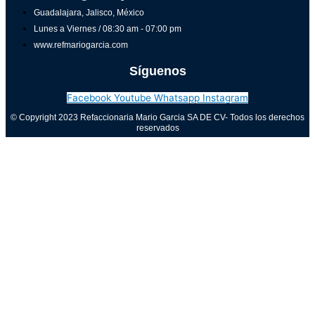
Guadalajara, Jalisco, México
Lunes a Viernes / 08:30 am - 07:00 pm
www.refmariogarcia.com
Síguenos
Facebook
Youtube
Whatsapp
Instagram
© Copyright 2023 Refaccionaria Mario Garcia SA DE CV- Todos los derechos
reservados
Aviso de privacidad
0
Cerrar carrito
Tu carrito está vacío
0
Visita nuestra tienda para ver lo que está disponible