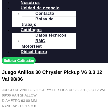
Nosotros
Unidad de negocio
Contacto
Bolsa de
trabajo
Catálogos
Datos técnicos
RMG
Motorfest
Diésel ligero
Solicitar Cotización
Juego Anillos 30 Chrysler Pickup V6 3.3 12
Val 98/06
JUEGO DE ANILLOS 30 CHRYSLER PICK UP V6 201 (3.3) 12 VAL
98/06 RAN SHALLOW
DIAMETRO 93.00 MM
RANURAS 1.5 1.5 3.0