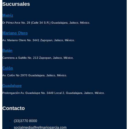
Sucursales
Matríz
Dr Pérez Arce No. 28 (Calle 34 S.R.) Guadalajara, Jalisco, México.
Mariano Otero
Av. Mariano Otero No. 3441 Zapopan, Jalisco, México.
Batán
Carretera a Saltillo No. 213 Zapopan, Jalisco, México.
Colón
Av. Colón No 2970 Guadalajara, Jalisco, México.
Guadalupe
Prolongación Av. Guadalupe No. 3449 Local 2, Guadalajara, Jalisco, México.
Contacto
(33)3770 8000
socialmedia@refmariogarcia.com