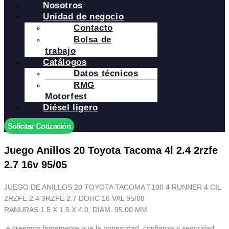
Nosotros
Unidad de negocio
Contacto
Bolsa de
trabajo
Catálogos
Datos técnicos
RMG
Motorfest
Diésel ligero
Solicitar Cotización
Juego Anillos 20 Toyota Tacoma 4l 2.4 2rzfe
2.7 16v 95/05
JUEGO DE ANILLOS 20 TOYOTA TACOMA T100 4 RUNNER 4 CIL
2RZFE 2.4 3RZFE 2.7 DOHC 16 VAL 95/08
RANURAS 1.5 X 1.5 X 4.0, DIAM. 95.00 MM
.e creemos firmemente que la honestidad, confianza y seguridad