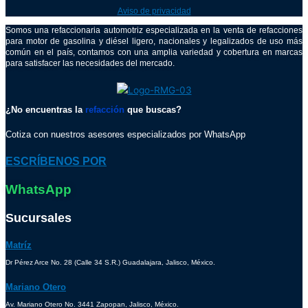
Aviso de privacidad
Somos una refaccionaria automotriz especializada en la venta de refacciones
para motor de gasolina y diésel ligero, nacionales y legalizados de uso más
común en el país, contamos con una amplia variedad y cobertura en marcas
para satisfacer las necesidades del mercado.
¿No encuentras la
refacción
que buscas?
Cotiza con nuestros asesores especializados por WhatsApp
ESCRÍBENOS POR
WhatsApp
Sucursales
Matríz
Dr Pérez Arce No. 28 (Calle 34 S.R.) Guadalajara, Jalisco, México.
Mariano Otero
Av. Mariano Otero No. 3441 Zapopan, Jalisco, México.