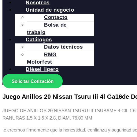
Nosotros
Unidad de negocio
Contacto
Bolsa de
trabajo
Catálogos
Datos técnicos
RMG
Motorfest
Diésel ligero
Solicitar Cotización
Juego Anillos 20 Nissan Tsuru Iii 4l Ga16de D
JUEGO DE ANILLOS 20 NISSAN TSURU III TSUBAME 4 CIL 1.6
RANURAS 1.5 X 1.5 X 2.8, DIAM. 76.00 MM
.e creemos firmemente que la honestidad, confianza y seguridad so