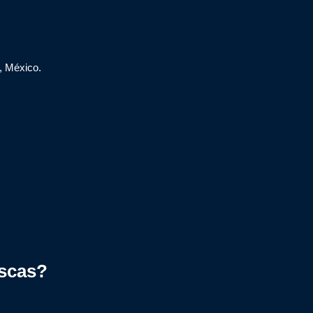
, México.
scas?