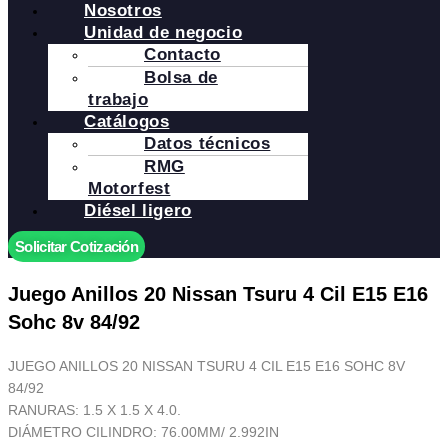
Nosotros
Unidad de negocio
Contacto
Bolsa de
trabajo
Catálogos
Datos técnicos
RMG
Motorfest
Diésel ligero
Solicitar Cotización
Juego Anillos 20 Nissan Tsuru 4 Cil E15 E16
Sohc 8v 84/92
JUEGO ANILLOS 20 NISSAN TSURU 4 CIL E15 E16 SOHC 8V
84/92
RANURAS: 1.5 X 1.5 X 4.0.
DIÁMETRO CILINDRO: 76.00MM/ 2.992IN