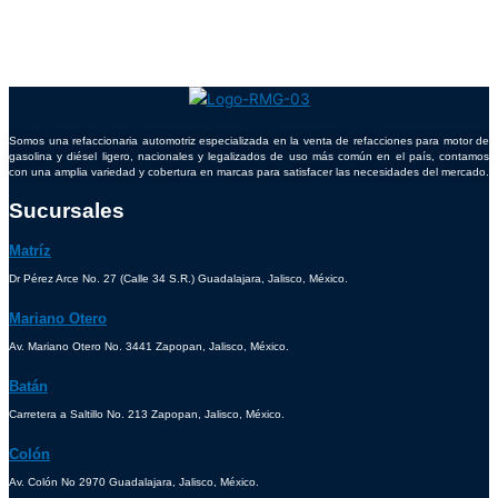
Somos una refaccionaria automotriz especializada en la venta de refacciones para motor de
gasolina y diésel ligero, nacionales y legalizados de uso más común en el país, contamos
con una amplia variedad y cobertura en marcas para satisfacer las necesidades del mercado.
Sucursales
Matríz
Dr Pérez Arce No. 27 (Calle 34 S.R.) Guadalajara, Jalisco, México.
Mariano Otero
Av. Mariano Otero No. 3441 Zapopan, Jalisco, México.
Batán
Carretera a Saltillo No. 213 Zapopan, Jalisco, México.
Colón
Av. Colón No 2970 Guadalajara, Jalisco, México.