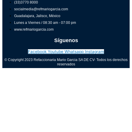
(33)3770 8000
socialmedia@refmariogarcia.com
Guadalajara, Jalisco, México
Lunes a Viernes / 08:30 am - 07:00 pm
www.refmariogarcia.com
Síguenos
Facebook
Youtube
Whatsapp
Instagram
© Copyright 2023 Refaccionaria Mario Garcia SA DE CV- Todos los derechos
reservados
Aviso de privacidad
0
Cerrar carrito
Tu carrito está vacío
0