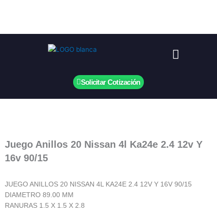
Ir
al
contenido
Menú
Solicitar Cotización
Juego Anillos 20 Nissan 4l Ka24e 2.4 12v Y
16v 90/15
JUEGO ANILLOS 20 NISSAN 4L KA24E 2.4 12V Y 16V 90/15
DIAMETRO 89.00 MM
RANURAS 1.5 X 1.5 X 2.8