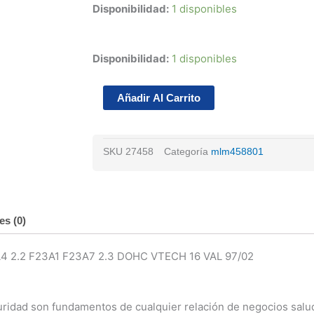
Disponibilidad:
1 disponibles
Juego
Disponibilidad:
1 disponibles
Anillos
20
Añadir Al Carrito
Honda
Accord
4l
SKU
27458
Categoría
mlm458801
2.3
F23a1
Dohc
16v
es (0)
97/02
cantidad
 2.2 F23A1 F23A7 2.3 DOHC VTECH 16 VAL 97/02
uridad son fundamentos de cualquier relación de negocios salu