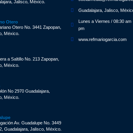
ajara, Jalisco, México.
Guadalajara, Jalisco, Méxic
Lunes a Viernes / 08:30 am 
no Otero
ariano Otero No. 3441 Zapopan,
pm
o, México.
www.refmariogarcia.com
n
era a Saltillo No. 213 Zapopan,
o, México.
n
olón No 2970 Guadalajara,
o, México.
alupe
ngación Av. Guadalupe No. 3449
2, Guadalajara, Jalisco, México.