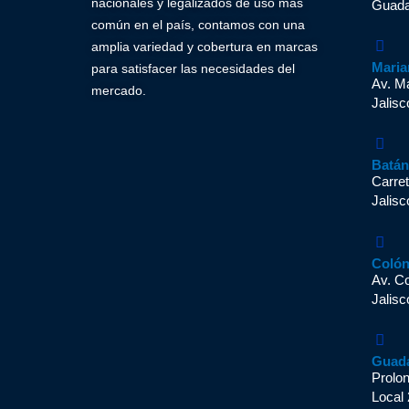
nacionales y legalizados de uso más
Guadal
común en el país, contamos con una
amplia variedad y cobertura en marcas
Maria
para satisfacer las necesidades del
Av. M
mercado.
Jalisc
Batá
Carret
Jalisc
Coló
Av. C
Jalisc
Guad
Prolo
Local 