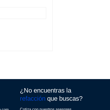
¿No encuentras la
refacción
que buscas?
a.com
Cotiza con nuestros asesores