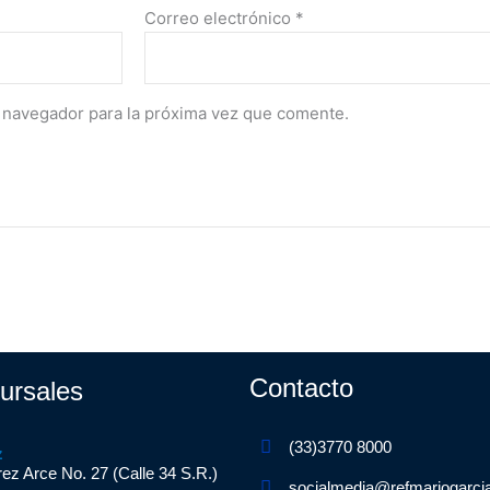
Correo electrónico
*
 navegador para la próxima vez que comente.
Contacto
ursales
(33)3770 8000
z
ez Arce No. 27 (Calle 34 S.R.)
socialmedia@refmariogarci