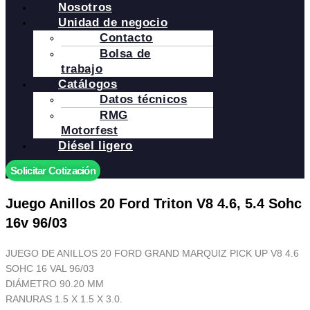
Nosotros
Unidad de negocio
Contacto
Bolsa de
trabajo
Catálogos
Datos técnicos
RMG
Motorfest
Diésel ligero
Solicitar Cotización
Juego Anillos 20 Ford Triton V8 4.6, 5.4 Sohc
16v 96/03
JUEGO DE ANILLOS 20 FORD GRAND MARQUIZ PICK UP V8 4.6
SOHC 16 VAL 96/03
DIÁMETRO 90.20 MM
RANURAS 1.5 X 1.5 X 3.0.