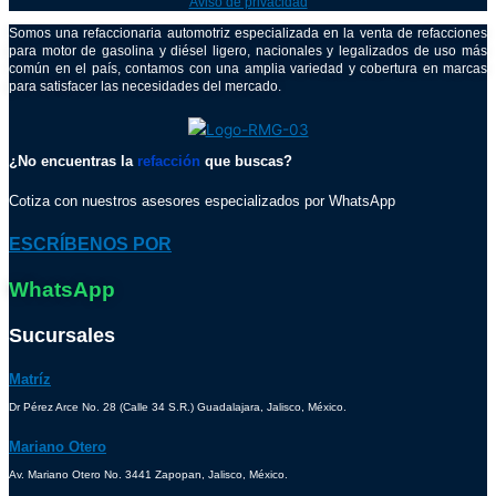
Aviso de privacidad
Somos una refaccionaria automotriz especializada en la venta de refacciones
para motor de gasolina y diésel ligero, nacionales y legalizados de uso más
común en el país, contamos con una amplia variedad y cobertura en marcas
para satisfacer las necesidades del mercado.
¿No encuentras la
refacción
que buscas?
Cotiza con nuestros asesores especializados por WhatsApp
ESCRÍBENOS POR
WhatsApp
Sucursales
Matríz
Dr Pérez Arce No. 28 (Calle 34 S.R.) Guadalajara, Jalisco, México.
Mariano Otero
Av. Mariano Otero No. 3441 Zapopan, Jalisco, México.