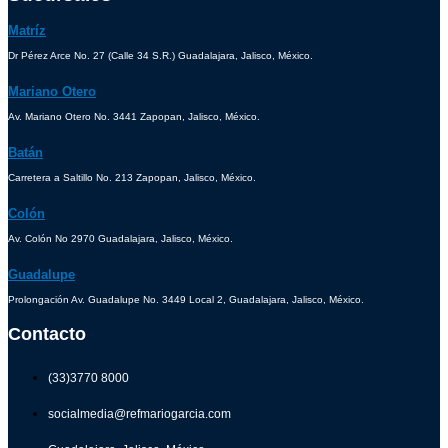
Matríz
Dr Pérez Arce No. 27 (Calle 34 S.R.) Guadalajara, Jalisco, México.
Mariano Otero
Av. Mariano Otero No. 3441 Zapopan, Jalisco, México.
Batán
Carretera a Saltillo No. 213 Zapopan, Jalisco, México.
Colón
Av. Colón No 2970 Guadalajara, Jalisco, México.
Guadalupe
Prolongación Av. Guadalupe No. 3449 Local 2, Guadalajara, Jalisco, México.
Contacto
(33)3770 8000
socialmedia@refmariogarcia.com