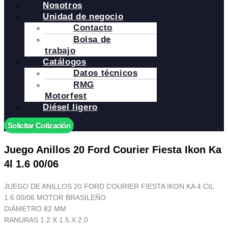
Nosotros
Unidad de negocio
Contacto
Bolsa de
trabajo
Catálogos
Datos técnicos
RMG
Motorfest
Diésel ligero
Solicitar Cotización
Juego Anillos 20 Ford Courier Fiesta Ikon Ka
4l 1.6 00/06
JUEGO DE ANILLOS 20 FORD COURIER FIESTA IKON KA 4 CIL
1.6 00/06 MOTOR BRASILEÑO
DIÁMETRO 82 MM
RANURAS 1.2 X 1.5 X 2.0