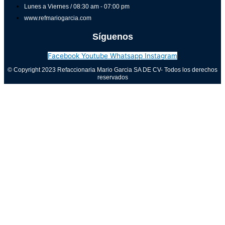
Lunes a Viernes / 08:30 am - 07:00 pm
www.refmariogarcia.com
Síguenos
Facebook
Youtube
Whatsapp
Instagram
© Copyright 2023 Refaccionaria Mario Garcia SA DE CV- Todos los derechos
reservados
Aviso de privacidad
0
Cerrar carrito
Tu carrito está vacío
0
Visita nuestra tienda para ver lo que está disponible
Total del carrito:
Total
$
0.00