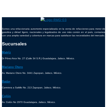
Somos una refaccionaria automotriz especializada en la venta de refacciones para motor de
gasolina y diésel ligero, nacionales y legalizados de uso más común en el país, contamos
con una amplia variedad y cobertura en marcas para satisfacer las necesidades del mercado.
Sucursales
Matríz
Dr Pérez Arce No. 27 (Calle 34 S.R.) Guadalajara, Jalisco, México.
Mariano Otero
Av. Mariano Otero No. 3441 Zapopan, Jalisco, México.
Batán
Carretera a Saltillo No. 213 Zapopan, Jalisco, México.
Colón
Av. Colón No 2970 Guadalajara, Jalisco, México.