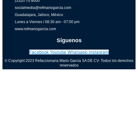
(33)3770 8000
socialmedia@refmariogarcia.com
Guadalajara, Jalisco, México
Lunes a Viernes / 08:30 am - 07:00 pm
www.refmariogarcia.com
Síguenos
Facebook
Youtube
Whatsapp
Instagram
© Copyright 2023 Refaccionaria Mario Garcia SA DE CV- Todos los derechos
reservados
Aviso de privacidad
0
Cerrar carrito
Tu carrito está vacío
0