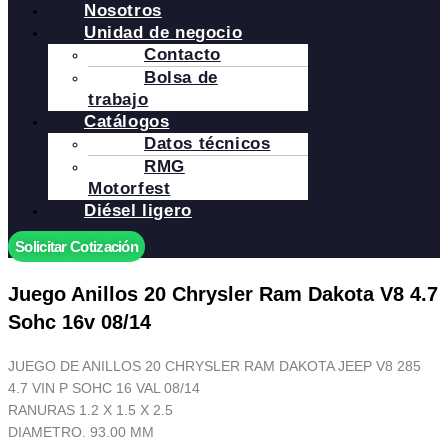
Nosotros
Unidad de negocio
Contacto
Bolsa de
trabajo
Catálogos
Datos técnicos
RMG
Motorfest
Diésel ligero
Solicitar Cotización
Juego Anillos 20 Chrysler Ram Dakota V8 4.7
Sohc 16v 08/14
JUEGO DE ANILLOS 20 CHRYSLER RAM DAKOTA JEEP V8 285
4.7 VIN P SOHC 16 VAL 08/14
RANURAS 1.2 X 1.5 X 2.5
DIAMETRO. 93.00 MM