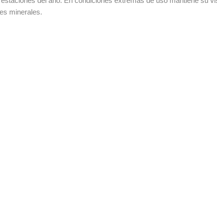
 estaciones del año. En condiciones extremas de uso mantiene su vi
es minerales.