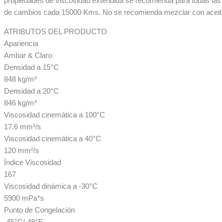
propiedades de viscosidad extendida se recomienda para todas las
de cambios cada 15000 Kms. No se recomienda mezclar con aceit
ATRIBUTOS DEL PRODUCTO
Apariencia
Ambar & Claro
Densidad a 15°C
848 kg/m³
Densidad a 20°C
846 kg/m³
Viscosidad cinemática a 100°C
17.6 mm²/s
Viscosidad cinemática a 40°C
120 mm²/s
Índice Viscosidad
167
Viscosidad dinámica a -30°C
5900 mPa*s
Punto de Congelación
-45°C/-49°F