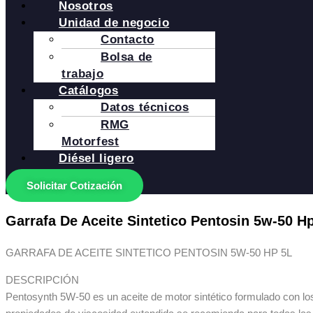
Nosotros
Unidad de negocio
Contacto
Bolsa de
trabajo
Catálogos
Datos técnicos
RMG
Motorfest
Diésel ligero
Solicitar Cotización
Garrafa De Aceite Sintetico Pentosin 5w-50 Hp
GARRAFA DE ACEITE SINTETICO PENTOSIN 5W-50 HP 5L
DESCRIPCIÓN
Pentosynth 5W-50 es un aceite de motor sintético formulado con lo