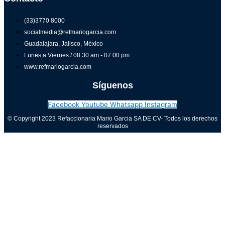
(33)3770 8000
socialmedia@refmariogarcia.com
Guadalajara, Jalisco, México
Lunes a Viernes / 08:30 am - 07:00 pm
www.refmariogarcia.com
Síguenos
Facebook
Youtube
Whatsapp
Instagram
© Copyright 2023 Refaccionaria Mario Garcia SA DE CV- Todos los derechos
reservados
Aviso de privacidad
0
Cerrar carrito
Tu carrito está vacío