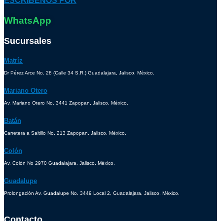
ESCRÍBENOS POR
WhatsApp
Sucursales
Matríz
Dr Pérez Arce No. 28 (Calle 34 S.R.) Guadalajara, Jalisco, México.
Mariano Otero
Av. Mariano Otero No. 3441 Zapopan, Jalisco, México.
Batán
Carretera a Saltillo No. 213 Zapopan, Jalisco, México.
Colón
Av. Colón No 2970 Guadalajara, Jalisco, México.
Guadalupe
Prolongación Av. Guadalupe No. 3449 Local 2, Guadalajara, Jalisco, México.
Contacto