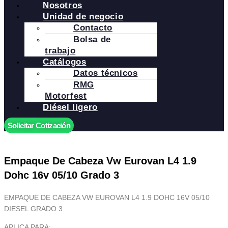
Nosotros
Unidad de negocio
Contacto
Bolsa de
trabajo
Catálogos
Datos técnicos
RMG
Motorfest
Diésel ligero
Solicitar Cotización
Empaque De Cabeza Vw Eurovan L4 1.9
Dohc 16v 05/10 Grado 3
EMPAQUE DE CABEZA VW EUROVAN L4 1.9 DOHC 16V 05/10
DIESEL GRADO 3
APLICA PARA: