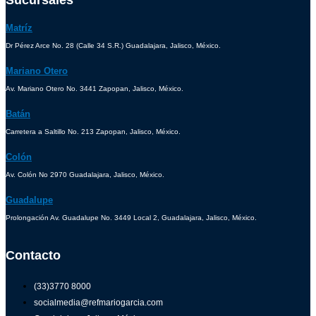
Sucursales
Matríz
Dr Pérez Arce No. 28 (Calle 34 S.R.) Guadalajara, Jalisco, México.
Mariano Otero
Av. Mariano Otero No. 3441 Zapopan, Jalisco, México.
Batán
Carretera a Saltillo No. 213 Zapopan, Jalisco, México.
Colón
Av. Colón No 2970 Guadalajara, Jalisco, México.
Guadalupe
Prolongación Av. Guadalupe No. 3449 Local 2, Guadalajara, Jalisco, México.
Contacto
(33)3770 8000
socialmedia@refmariogarcia.com