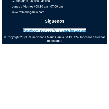
Guadalajara, Jalisco, México
Lunes a Viernes / 08:30 am - 07:00 pm
www.refmariogarcia.com
Síguenos
Facebook
Youtube
Whatsapp
Instagram
© Copyright 2023 Refaccionaria Mario Garcia SA DE CV- Todos los derechos
reservados
Aviso de privacidad
0
Cerrar carrito
Tu carrito está vacío
0
Visita nuestra tienda para ver lo que está disponible
Total del carrito:
Total
$
0.00