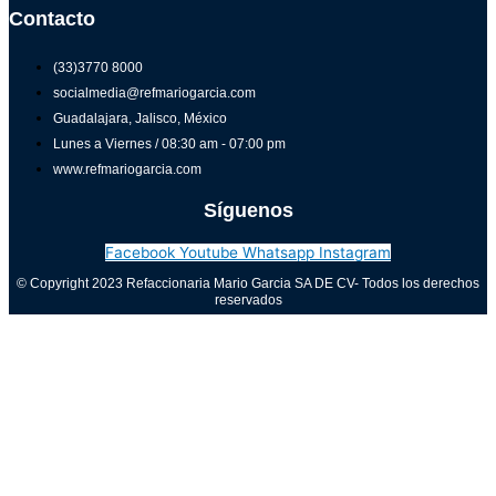
Contacto
(33)3770 8000
socialmedia@refmariogarcia.com
Guadalajara, Jalisco, México
Lunes a Viernes / 08:30 am - 07:00 pm
www.refmariogarcia.com
Síguenos
Facebook
Youtube
Whatsapp
Instagram
© Copyright 2023 Refaccionaria Mario Garcia SA DE CV- Todos los derechos
reservados
Aviso de privacidad
0
Cerrar carrito