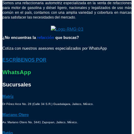
Somos una refaccionaria automotriz especializada en la venta de refacciones
para motor de gasolina y diésel ligero, nacionales y legalizados de uso más
común en el país, contamos con una amplia variedad y cobertura en marcas
para satisfacer las necesidades del mercado.
¿No encuentras la
refacción
que buscas?
Cotiza con nuestros asesores especializados por WhatsApp
ESCRÍBENOS POR
WhatsApp
Sucursales
Matríz
Dr Pérez Arce No. 28 (Calle 34 S.R.) Guadalajara, Jalisco, México.
Mariano Otero
Av. Mariano Otero No. 3441 Zapopan, Jalisco, México.
Batán