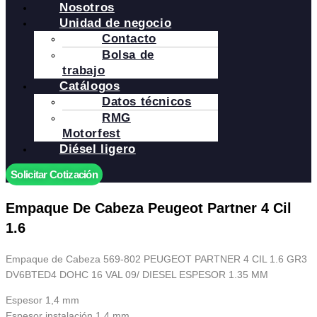
Nosotros
Unidad de negocio
Contacto
Bolsa de
trabajo
Catálogos
Datos técnicos
RMG
Motorfest
Diésel ligero
Solicitar Cotización
Empaque De Cabeza Peugeot Partner 4 Cil
1.6
Empaque de Cabeza 569-802 PEUGEOT PARTNER 4 CIL 1.6 GR3
DV6BTED4 DOHC 16 VAL 09/ DIESEL ESPESOR 1.35 MM
Espesor 1,4 mm
Espesor instalación 1,4 mm