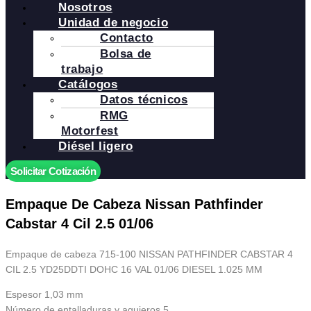
Nosotros
Unidad de negocio
Contacto
Bolsa de
trabajo
Catálogos
Datos técnicos
RMG
Motorfest
Diésel ligero
Solicitar Cotización
Empaque De Cabeza Nissan Pathfinder
Cabstar 4 Cil 2.5 01/06
Empaque de cabeza 715-100 NISSAN PATHFINDER CABSTAR 4
CIL 2.5 YD25DDTI DOHC 16 VAL 01/06 DIESEL 1.025 MM
Espesor 1,03 mm
Número de entalladuras y agujeros 5