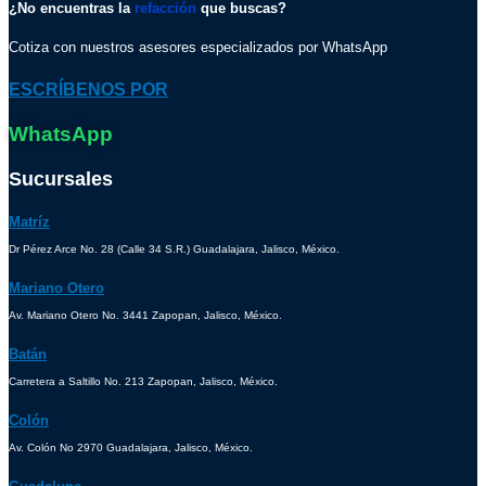
¿No encuentras la
refacción
que buscas?
Cotiza con nuestros asesores especializados por WhatsApp
ESCRÍBENOS POR
WhatsApp
Sucursales
Matríz
Dr Pérez Arce No. 28 (Calle 34 S.R.) Guadalajara, Jalisco, México.
Mariano Otero
Av. Mariano Otero No. 3441 Zapopan, Jalisco, México.
Batán
Carretera a Saltillo No. 213 Zapopan, Jalisco, México.
Colón
Av. Colón No 2970 Guadalajara, Jalisco, México.