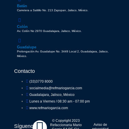
Batán
Carretera a Saltillo No. 213 Zapopan, Jalisco, México.
Colón
Av. Colón No 2970 Guadalajara, Jalisco, México.
Guadalupe
Prolongación Av. Guadalupe No. 3449 Local 2, Guadalajara, Jalisco,
México.
Contacto
(33)3770 8000
socialmedia@refmariogarcia.com
Guadalajara, Jalisco, México
Lunes a Viernes / 08:30 am - 07:00 pm
www.refmariogarcia.com
F
Y
W
I
© Copyright 2023
Aviso de
Refaccionaria Mario
Síguenos