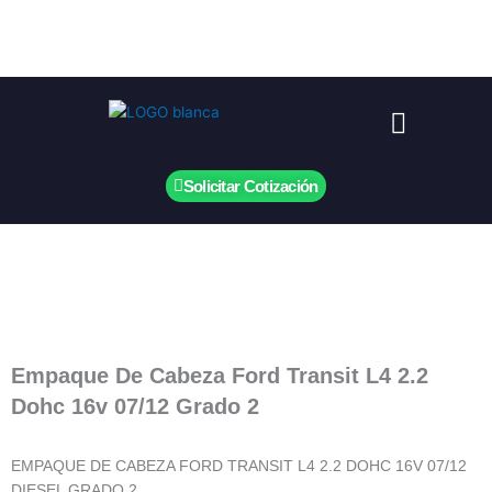
Ir
al
contenido
Menú
Solicitar Cotización
Empaque De Cabeza Ford Transit L4 2.2
Dohc 16v 07/12 Grado 2
EMPAQUE DE CABEZA FORD TRANSIT L4 2.2 DOHC 16V 07/12
DIESEL GRADO 2