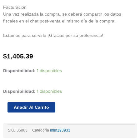
Facturación
Una vez realizada la compra, se deberá compartir los datos
fiscales en el chat post-venta el mismo día de la compra.
Estamos para servirle ¡Gracias por su preferencia!
$
1,405.39
Disponibilidad:
1 disponibles
Empaque
Disponibilidad:
1 disponibles
De
Cabeza
Añadir Al Carrito
Ford
Transit
L4
SKU
35063
Categoría
mlm193933
2.2
Dohc