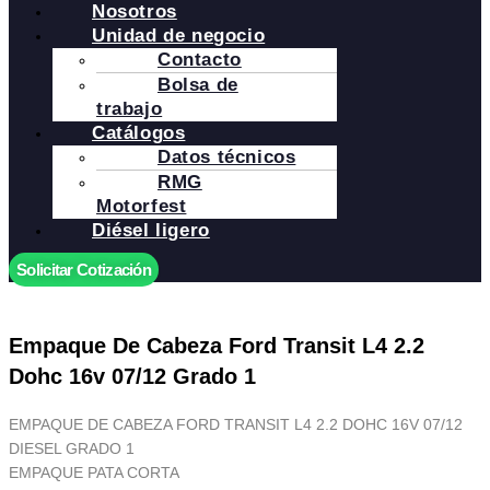
Nosotros
Unidad de negocio
Contacto
Bolsa de
trabajo
Catálogos
Datos técnicos
RMG
Motorfest
Diésel ligero
Solicitar Cotización
Empaque De Cabeza Ford Transit L4 2.2
Dohc 16v 07/12 Grado 1
EMPAQUE DE CABEZA FORD TRANSIT L4 2.2 DOHC 16V 07/12
DIESEL GRADO 1
EMPAQUE PATA CORTA