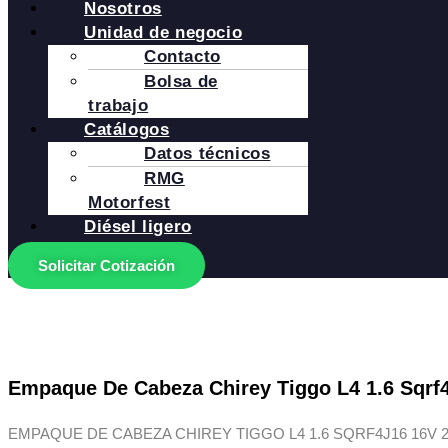
Nosotros
Unidad de negocio
Contacto
Bolsa de
trabajo
Catálogos
Datos técnicos
RMG
Motorfest
Diésel ligero
Solicitar Cotización
Empaque De Cabeza Chirey Tiggo L4 1.6 Sqrf4
EMPAQUE DE CABEZA CHIREY TIGGO L4 1.6 SQRF4J16 16V 2