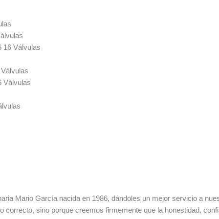
ulas
álvulas
 16 Válvulas
Válvulas
 Válvulas
lvulas
ia Mario García nacida en 1986, dándoles un mejor servicio a nuestr
lo correcto, sino porque creemos firmemente que la honestidad, con