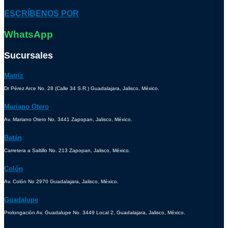
ESCRÍBENOS POR
WhatsApp
Sucursales
Matríz
Dr Pérez Arce No. 28 (Calle 34 S.R.) Guadalajara, Jalisco, México.
Mariano Otero
Av. Mariano Otero No. 3441 Zapopan, Jalisco, México.
Batán
Carretera a Saltillo No. 213 Zapopan, Jalisco, México.
Colón
Av. Colón No 2970 Guadalajara, Jalisco, México.
Guadalupe
Prolongación Av. Guadalupe No. 3449 Local 2, Guadalajara, Jalisco, México.