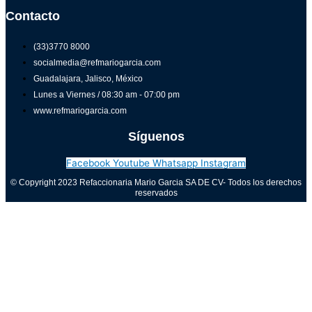
Contacto
(33)3770 8000
socialmedia@refmariogarcia.com
Guadalajara, Jalisco, México
Lunes a Viernes / 08:30 am - 07:00 pm
www.refmariogarcia.com
Síguenos
Facebook
Youtube
Whatsapp
Instagram
© Copyright 2023 Refaccionaria Mario Garcia SA DE CV- Todos los derechos
reservados
Aviso de privacidad
0
Cerrar carrito