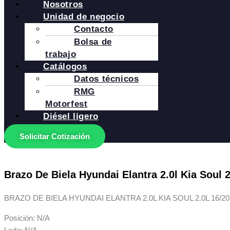
Nosotros
Unidad de negocio
Contacto
Bolsa de
trabajo
Catálogos
Datos técnicos
RMG
Motorfest
Diésel ligero
Solicitar Cotización
Brazo De Biela Hyundai Elantra 2.0l Kia Soul 2
BRAZO DE BIELA HYUNDAI ELANTRA 2.0L KIA SOUL 2.0L 16/20
Posición: N/A