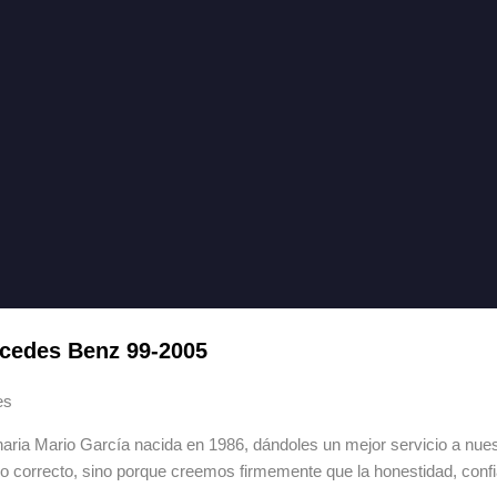
cedes Benz 99-2005
es
ia Mario García nacida en 1986, dándoles un mejor servicio a nuestr
lo correcto, sino porque creemos firmemente que la honestidad, con