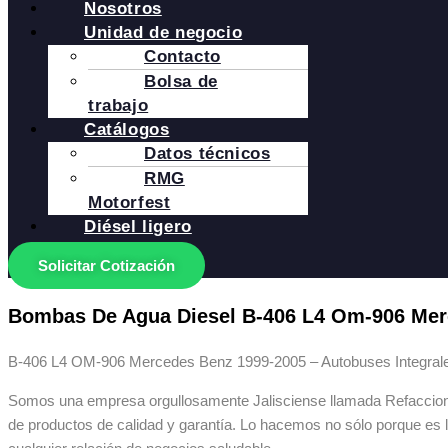
Nosotros
Unidad de negocio
Contacto
Bolsa de
trabajo
Catálogos
Datos técnicos
RMG
Motorfest
Diésel ligero
Solicitar Cotización
Bombas De Agua Diesel B-406 L4 Om-906 Mer
B-406 L4 OM-906 Mercedes Benz 1999-2005 – Autobuses Integral
Somos una empresa orgullosamente Jalisciense llamada Refaccionar
de productos de calidad y garantía. Lo hacemos no sólo porque es 