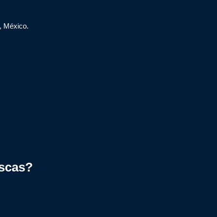
, México.
scas?