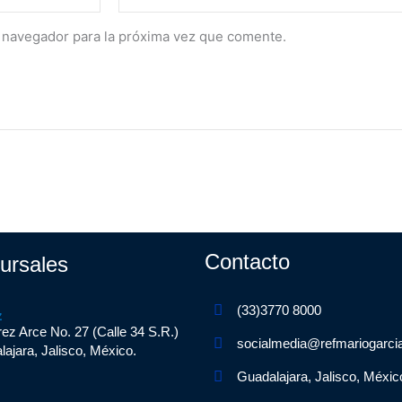
 navegador para la próxima vez que comente.
Contacto
ursales
(33)3770 8000
z
ez Arce No. 27 (Calle 34 S.R.)
socialmedia@refmariogarci
ajara, Jalisco, México.
Guadalajara, Jalisco, Méxic