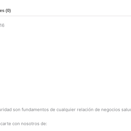
16v
es (0)
14/16
cantidad
16
uridad son fundamentos de cualquier relación de negocios salu
carte con nosotros de: