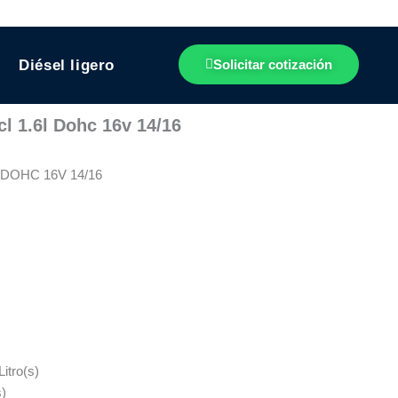
Diésel ligero
Solicitar cotización
l 1.6l Dohc 16v 14/16
DOHC 16V 14/16
itro(s)
s)