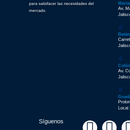
Maria
para satisfacer las necesidades del
Av. M
mercado.
Jalisc
Batá
Carret
Jalisc
Coló
Av. C
Jalisc
Guad
Prolo
Local 
Síguenos
F
Y
I