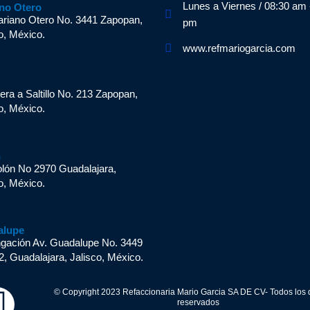
Lunes a Viernes / 08:30 am 
no Otero
ariano Otero No. 3441 Zapopan,
pm
o, México.
www.refmariogarcia.com
n
era a Saltillo No. 213 Zapopan,
o, México.
n
olón No 2970 Guadalajara,
o, México.
alupe
ngación Av. Guadalupe No. 3449
2, Guadalajara, Jalisco, México.
W
© Copyright 2023 Refaccionaria Mario Garcia SA DE CV- Todos los
reservados