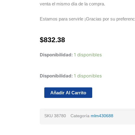
venta el mismo día de la compra.
Estamos para servirle ¡Gracias por su preferenc
$
832.38
Disponibilidad:
1 disponibles
Bomba
Disponibilidad:
1 disponibles
De
Agua
Añadir Al Carrito
Para
Vw
Vento
SKU
38780
Categoría
mlm430688
4cl
1.6l
Dohc