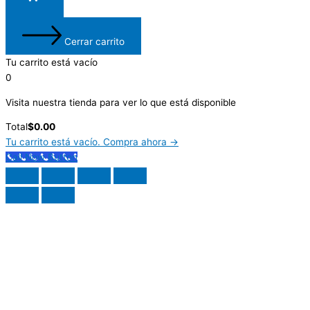
o
e
p
r
k
p
a
Cerrar carrito
Tu carrito está vacío
m
0
Visita nuestra tienda para ver lo que está disponible
Total
$
0.00
Tu carrito está vacío. Compra ahora →
Call Now Button