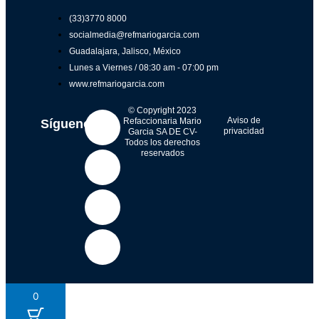
(33)3770 8000
socialmedia@refmariogarcia.com
Guadalajara, Jalisco, México
Lunes a Viernes / 08:30 am - 07:00 pm
www.refmariogarcia.com
F
Y
W
I
© Copyright 2023
Aviso de
Refaccionaria Mario
Síguenos
privacidad
Garcia SA DE CV-
Todos los derechos
a
o
h
n
reservados
c
u
a
s
e
t
t
t
b
u
s
a
o
b
a
g
0