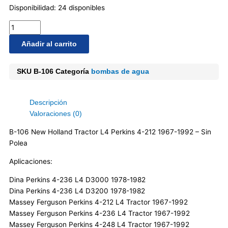
Bomba
Disponibilidad:
24 disponibles
De
Agua
New
Añadir al carrito
Holland
Tractor
L4
SKU
B-106
Categoría
bombas de agua
Perkins
4-
212
Descripción
1967-
Valoraciones (0)
1992
B-106 New Holland Tractor L4 Perkins 4-212 1967-1992 – Sin
cantidad
Polea
Aplicaciones:
Dina Perkins 4-236 L4 D3000 1978-1982
Dina Perkins 4-236 L4 D3200 1978-1982
Massey Ferguson Perkins 4-212 L4 Tractor 1967-1992
Massey Ferguson Perkins 4-236 L4 Tractor 1967-1992
Massey Ferguson Perkins 4-248 L4 Tractor 1967-1992