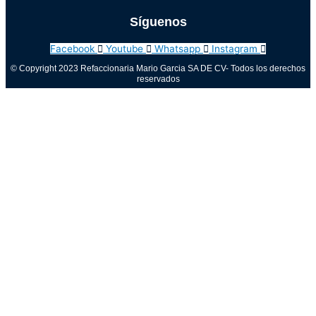
Síguenos
Facebook
Youtube
Whatsapp
Instagram
© Copyright 2023 Refaccionaria Mario Garcia SA DE CV- Todos los derechos
reservados
Aviso de privacidad
0
Cerrar carrito
Tu carrito está vacío
0
Visita nuestra tienda para ver lo que está disponible
Total del carrito:
Total
$
0.00
Tu carrito está vacío. Compra ahora →
Call Now Button