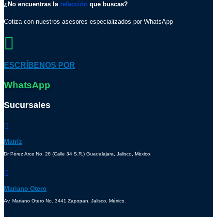
¿No encuentras la
refacción
que buscas?
Cotiza con nuestros asesores especializados por WhatsApp
ESCRÍBENOS POR
WhatsApp
Sucursales
Matríz
Dr Pérez Arce No. 28 (Calle 34 S.R.) Guadalajara, Jalisco, México.
Mariano Otero
Av. Mariano Otero No. 3441 Zapopan, Jalisco, México.