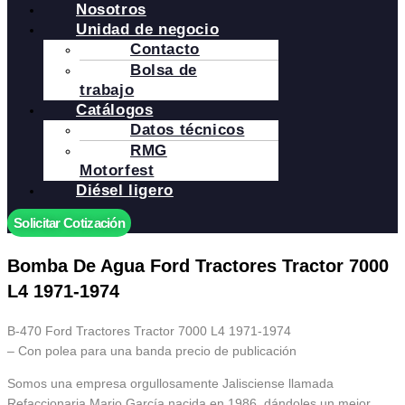
Nosotros
Unidad de negocio
Contacto
Bolsa de
trabajo
Catálogos
Datos técnicos
RMG
Motorfest
Diésel ligero
Solicitar Cotización
Bomba De Agua Ford Tractores Tractor 7000
L4 1971-1974
B-470 Ford Tractores Tractor 7000 L4 1971-1974
– Con polea para una banda precio de publicación
Somos una empresa orgullosamente Jalisciense llamada
Refaccionaria Mario García nacida en 1986, dándoles un mejor