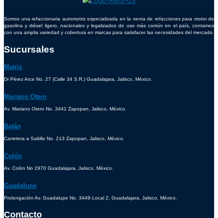
Somos una refaccionaria automotriz especializada en la venta de refacciones para motor de
gasolina y diésel ligero, nacionales y legalizados de uso más común en el país, contamos
con una amplia variedad y cobertura en marcas para satisfacer las necesidades del mercado.
Sucursales
Matríz
Dr Pérez Arce No. 27 (Calle 34 S.R.) Guadalajara, Jalisco, México.
Mariano Otero
Av. Mariano Otero No. 3441 Zapopan, Jalisco, México.
Batán
Carretera a Saltillo No. 213 Zapopan, Jalisco, México.
Colón
Av. Colón No 2970 Guadalajara, Jalisco, México.
Guadalupe
Prolongación Av. Guadalupe No. 3449 Local 2, Guadalajara, Jalisco, México.
Contacto