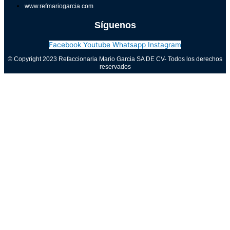
www.refmariogarcia.com
Síguenos
Facebook
Youtube
Whatsapp
Instagram
© Copyright 2023 Refaccionaria Mario Garcia SA DE CV- Todos los derechos
reservados
Aviso de privacidad
0
Cerrar carrito
Tu carrito está vacío
0
Visita nuestra tienda para ver lo que está disponible
Total del carrito:
Total
$
0.00
Tu carrito está vacío. Compra ahora →