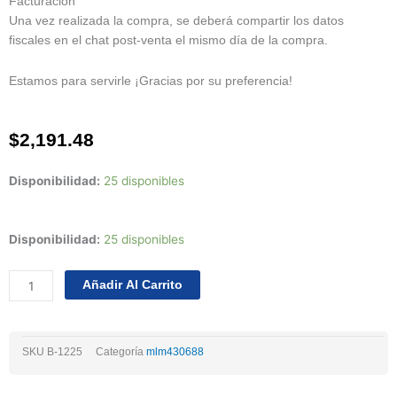
Facturación
Una vez realizada la compra, se deberá compartir los datos
fiscales en el chat post-venta el mismo día de la compra.
Estamos para servirle ¡Gracias por su preferencia!
$
2,191.48
Disponibilidad:
25 disponibles
Bomba
Disponibilidad:
25 disponibles
De
Agua
Añadir Al Carrito
Diesel
Bw
Kenworth
SKU
B-1225
Categoría
mlm430688
L700
10.4l
V8