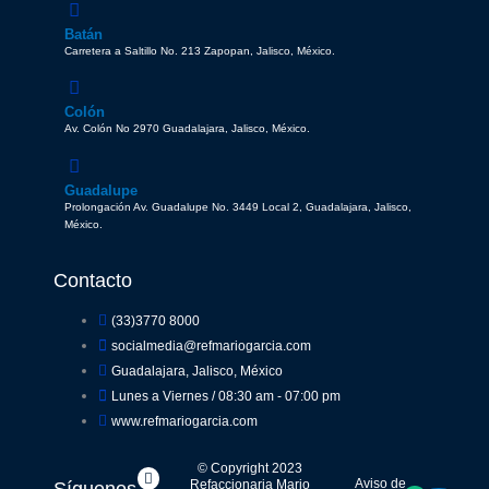
Batán
Carretera a Saltillo No. 213 Zapopan, Jalisco, México.
Colón
Av. Colón No 2970 Guadalajara, Jalisco, México.
Guadalupe
Prolongación Av. Guadalupe No. 3449 Local 2, Guadalajara, Jalisco,
México.
Contacto
(33)3770 8000
socialmedia@refmariogarcia.com
Guadalajara, Jalisco, México
Lunes a Viernes / 08:30 am - 07:00 pm
www.refmariogarcia.com
© Copyright 2023
F
Y
W
I
Aviso de
Refaccionaria Mario
a
o
h
n