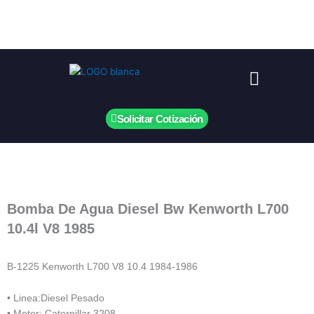
Ir
al
contenido
Menú
Solicitar Cotización
Bomba De Agua Diesel Bw Kenworth L700
10.4l V8 1985
B-1225 Kenworth L700 V8 10.4 1984-1986
• Linea:Diesel Pesado
• Motor: Caterpillar 3208