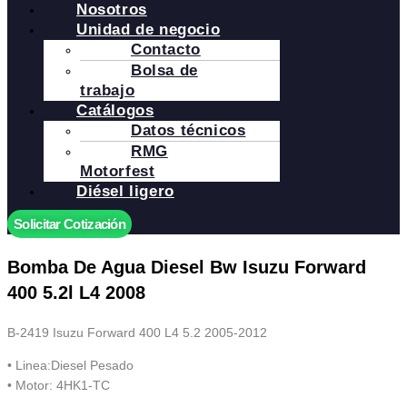
Nosotros
Unidad de negocio
Contacto
Bolsa de
trabajo
Catálogos
Datos técnicos
RMG
Motorfest
Diésel ligero
Solicitar Cotización
Bomba De Agua Diesel Bw Isuzu Forward
400 5.2l L4 2008
B-2419 Isuzu Forward 400 L4 5.2 2005-2012
• Linea:Diesel Pesado
• Motor: 4HK1-TC