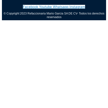
Facebook
Youtube
Whatsapp
Instagram
© Copyright 2023 Refaccionaria Mario Garcia SA DE CV- Todos los derechos
reservados
Aviso de privacidad
0
Cerrar carrito
Tu carrito está vacío
0
Visita nuestra tienda para ver lo que está disponible
Total del carrito:
Total
$
0.00
Tu carrito está vacío. Compra ahora →
Call Now Button