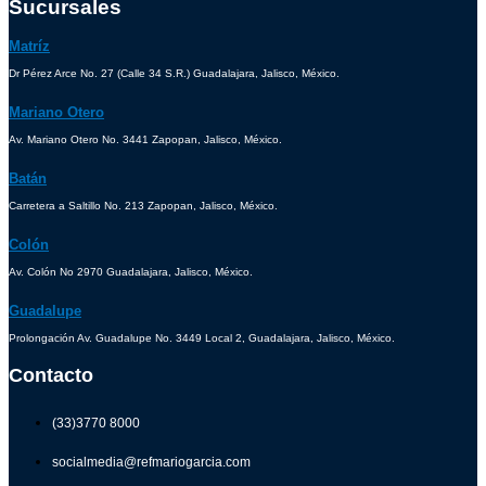
Sucursales
Matríz
Dr Pérez Arce No. 27 (Calle 34 S.R.) Guadalajara, Jalisco, México.
Mariano Otero
Av. Mariano Otero No. 3441 Zapopan, Jalisco, México.
Batán
Carretera a Saltillo No. 213 Zapopan, Jalisco, México.
Colón
Av. Colón No 2970 Guadalajara, Jalisco, México.
Guadalupe
Prolongación Av. Guadalupe No. 3449 Local 2, Guadalajara, Jalisco, México.
Contacto
(33)3770 8000
socialmedia@refmariogarcia.com