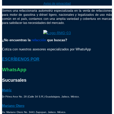
Aviso de privacidad
Somos una refaccionaria automotriz especializada en la venta de refacciones
para motor de gasolina y diésel ligero, nacionales y legalizados de uso más
común en el país, contamos con una amplia variedad y cobertura en marcas
para satisfacer las necesidades del mercado.
¿No encuentras la
refacción
que buscas?
Cotiza con nuestros asesores especializados por WhatsApp
ESCRÍBENOS POR
WhatsApp
Sucursales
Matríz
Dr Pérez Arce No. 28 (Calle 34 S.R.) Guadalajara, Jalisco, México.
Mariano Otero
Av. Mariano Otero No. 3441 Zapopan, Jalisco, México.