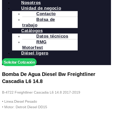
Nosotros
Unidad de negocio
Contacto
Bolsa de
trabajo
Catálogos
Datos técnicos
RMG
Motorfest
Diésel ligero
Solicitar Cotización
Bomba De Agua Diesel Bw Freightliner
Cascadia L6 14.8
B-4722 Freightliner Cascadia L6 14.8 2017-2019
• Linea:Diesel Pesado
• Motor: Detroit Diesel DD15