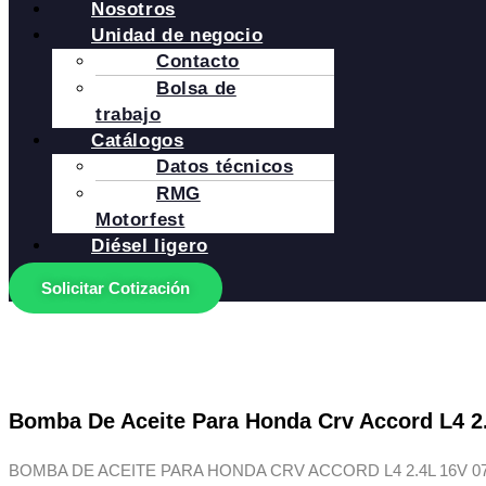
Nosotros
Unidad de negocio
Contacto
Bolsa de
trabajo
Catálogos
Datos técnicos
RMG
Motorfest
Diésel ligero
Solicitar Cotización
Bomba De Aceite Para Honda Crv Accord L4 2.
BOMBA DE ACEITE PARA HONDA CRV ACCORD L4 2.4L 16V 07