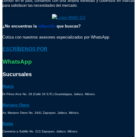
común en el país, contamos con una amplia variedad y cobertura en marcas
para satisfacer las necesidades del mercado.
¿No encuentras la
refacción
que buscas?
Cotiza con nuestros asesores especializados por WhatsApp
ESCRÍBENOS POR
WhatsApp
Sucursales
Matríz
Dr Pérez Arce No. 28 (Calle 34 S.R.) Guadalajara, Jalisco, México.
Mariano Otero
Av. Mariano Otero No. 3441 Zapopan, Jalisco, México.
Batán
Carretera a Saltillo No. 213 Zapopan, Jalisco, México.