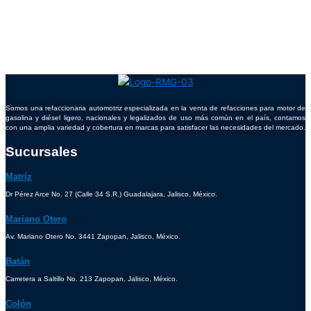
Somos una refaccionaria automotriz especializada en la venta de refacciones para motor de
gasolina y diésel ligero, nacionales y legalizados de uso más común en el país, contamos
con una amplia variedad y cobertura en marcas para satisfacer las necesidades del mercado.
Sucursales
Matríz
Dr Pérez Arce No. 27 (Calle 34 S.R.) Guadalajara, Jalisco, México.
Mariano Otero
Av. Mariano Otero No. 3441 Zapopan, Jalisco, México.
Batán
Carretera a Saltillo No. 213 Zapopan, Jalisco, México.
Colón