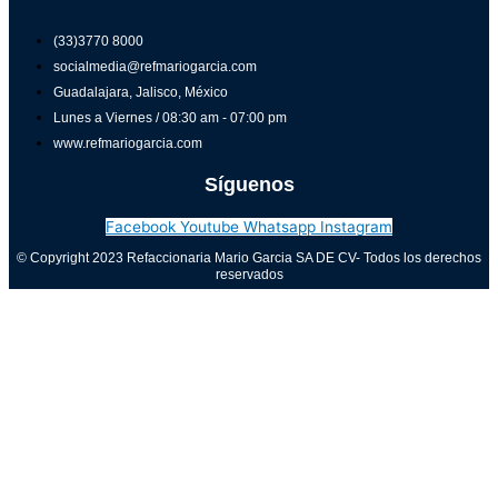
(33)3770 8000
socialmedia@refmariogarcia.com
Guadalajara, Jalisco, México
Lunes a Viernes / 08:30 am - 07:00 pm
www.refmariogarcia.com
Síguenos
Facebook
Youtube
Whatsapp
Instagram
© Copyright 2023 Refaccionaria Mario Garcia SA DE CV- Todos los derechos
reservados
Aviso de privacidad
0
Cerrar carrito
Tu carrito está vacío