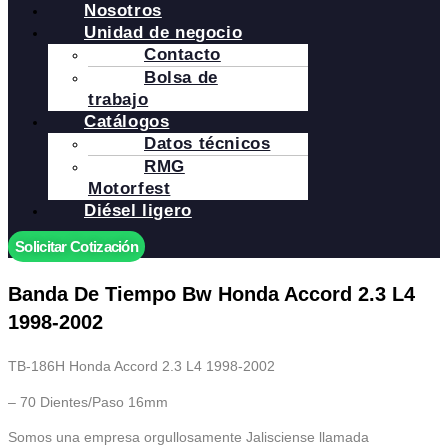
Nosotros
Unidad de negocio
Contacto
Bolsa de
trabajo
Catálogos
Datos técnicos
RMG
Motorfest
Diésel ligero
Solicitar Cotización
Banda De Tiempo Bw Honda Accord 2.3 L4
1998-2002
TB-186H Honda Accord 2.3 L4 1998-2002
– 70 Dientes/Paso 16mm
Somos una empresa orgullosamente Jalisciense llamada