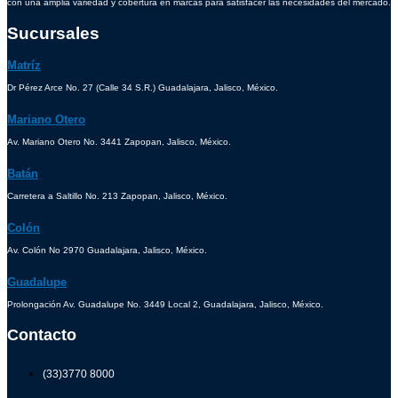
con una amplia variedad y cobertura en marcas para satisfacer las necesidades del mercado.
Sucursales
Matríz
Dr Pérez Arce No. 27 (Calle 34 S.R.) Guadalajara, Jalisco, México.
Mariano Otero
Av. Mariano Otero No. 3441 Zapopan, Jalisco, México.
Batán
Carretera a Saltillo No. 213 Zapopan, Jalisco, México.
Colón
Av. Colón No 2970 Guadalajara, Jalisco, México.
Guadalupe
Prolongación Av. Guadalupe No. 3449 Local 2, Guadalajara, Jalisco, México.
Contacto
(33)3770 8000