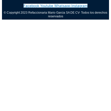
Facebook
Youtube
Whatsapp
Instagram
© Copyright 2023 Refaccionaria Mario Garcia SA DE CV- Todos los derechos
reservados
Aviso de privacidad
0
Cerrar carrito
Tu carrito está vacío
0
Visita nuestra tienda para ver lo que está disponible
Total del carrito:
Total
$
0.00
Tu carrito está vacío. Compra ahora →
Call Now Button