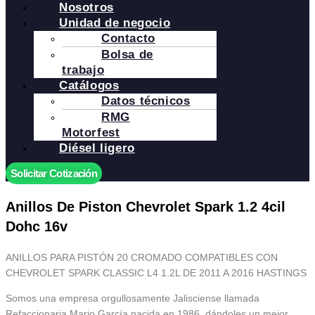
Nosotros
Unidad de negocio
Contacto
Bolsa de
trabajo
Catálogos
Datos técnicos
RMG
Motorfest
Diésel ligero
Solicitar Cotización
Anillos De Piston Chevrolet Spark 1.2 4cil
Dohc 16v
ANILLOS PARA PISTÓN 20 CROMADO COMPATIBLES CON
CHEVROLET SPARK CLASSIC L4 1.2L DE 2011 A 2016 HASTINGS
Somos una empresa orgullosamente Jalisciense llamada
Refaccionaria Mario García nacida en 1986, dándoles un mejor